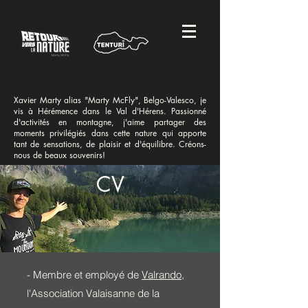
Xavier Marty alias "Marty McFly", Belgo-Valesco, je
vis à Hérémence dans le Val d'Hérens. Passionné
d'activités en montagne, j'aime partager des
moments
privilégiés dans cette nature qui apporte
tant de sensations, de plaisir et d'équilibre. Créons-
nous de beaux souvenirs!
CV
- Membre et employé de
Valrando
,
l'Association Valaisanne de la